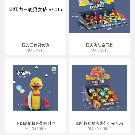
压力三轮男女孩
压力海陆空四款
NO. SY015
NO. SY016
不倒翁摇摆鸭带鸭叫声
四轮按压猫头鹰带灯光音乐
NO. SY166-8
NO. SYE266-4