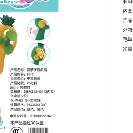
装箱
内盒
产品规
外箱规
毛重
净重：