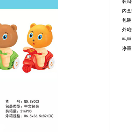
装箱
内盒
包装规
外箱规
毛重
净重：